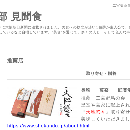
二宮美食
部 見聞食
年に大阪朝日新聞に連載されました。美食への執念が凄いG伯爵が主人公で、
しているなと自嘲しています。”美食”を通じて、多くの人と、そして色んな事
推薦店
取り寄せ・贈答
長崎 菓寮 匠寛
推薦 二宮野鳥の会
皇室や宮家に献上さ
『
天地悠々
』取り寄
美味しくいただきま
https://www.shokando.jp/about.html