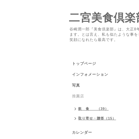
二宮美食倶楽
谷崎潤一郎『美食倶楽部』は、大正8
ます。とは言え、私も似たような事を
笑顔になれたら最高です。
トップページ
インフォメーション
写真
推薦店
飲 食 （39）
取り寄せ・贈答（15）
カレンダー