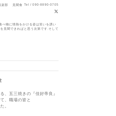
Tel / 090-8890-0705
倶楽部 見聞食
食べ物に情熱をかける姿は笑いを誘い
を見聞できればと思う次第です.そして
堂
れる、五三焼きの『佳好帝良』
せて、職場の皆と
した。