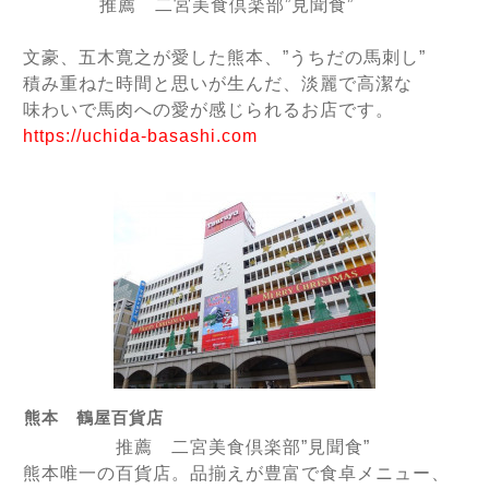
推薦 二宮美食倶楽部”見聞食”
文豪、五木寛之が愛した熊本、”うちだの馬刺し”
積み重ねた時間と思いが生んだ、淡麗で高潔な
味わいで
馬肉への愛が感じられるお店です。
https://uchida-basashi.com
熊本 鶴屋百貨店
推薦 二宮美食倶楽部”見聞食”
熊本唯一の百貨店。品揃えが豊富で食卓メニュー、