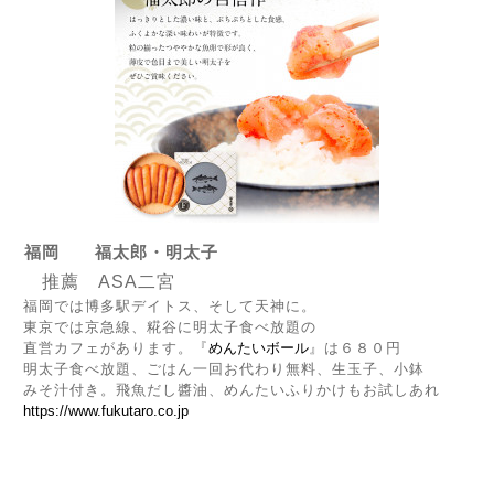
福岡 福太郎・明太子
推薦 ASA二宮
福岡では博多駅デイトス、そして天神に。
東京では京急線、糀谷に明太子食べ放題の
直営カフェがあります。『
めんたいボール
』は６８０円
明太子食べ放題、ごはん一回お代わり無料、生玉子、小鉢
みそ汁付き。飛魚だし醬油、めんたいふりかけもお試しあれ
https://www.fukutaro.co.jp