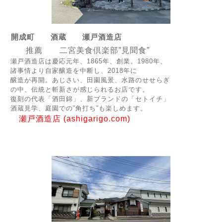
開成町 酒蔵 瀬戸酒造店
推薦 二宮美食倶楽部”見聞食”
瀬戸酒造店は慶応元年、1865年、創業。1980年、
諸事情より自家醸造を中断し、2018年に
醸造が再開。あじさい、田園風景、水路のせせらぎ
の中、伝統と斬新さが感じられるお店です。
復刻の代表「酒田錦」、新ブランドの「セトイチ」
酒蔵見学、庭園での”角打ち”も楽しめます。
瀬戸酒造店 (ashigarigo.com)