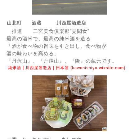
山北町 酒蔵 川西屋酒造店
推選 二宮美食俱楽部”見聞食”
最高の酒米で、最高の純米酒を造る
「酒が食べ物の旨味を引き出し、食べ物が
酒の味わいを高める」
『
丹沢山
』、『
丹澤山
』、『
隆
』の蔵元です。
純米酒 | 川西屋酒造店 | 日本酒 (kawanishiya.wixsite.com)