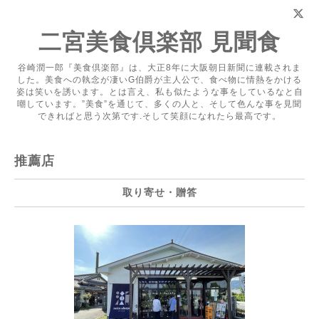
二宮美食倶楽部 見聞食
谷崎潤一郎『美食倶楽部』は、大正8年に大阪朝日新聞に連載されま
した。美食への執念が凄いG伯爵が主人公で、食べ物に情熱をかける
姿は笑いを誘います。とは言え、私も似たような事をしているなと自
嘲しています。”美食”を通じて、多くの人と、そして色んな事を見聞
できればと思う次第です.そして笑顔になれたら最高です。
推薦店
取り寄せ・贈答