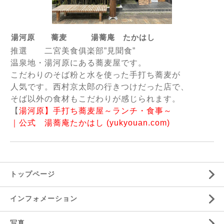
湯河原 蕎麦 湯蕎庵 たかはし
推選 二宮美食俱楽部”見聞食”
温泉地・湯河原にある蕎麦屋です。
こだわりのそば粉と水を使った手打ち蕎麦が
人気です。西村京太郎の行きつけだった店で、
そば以外の食材もこだわりが感じられます。
【
湯河原】手打ち蕎麦屋～ランチ・食事～
｜公式 湯蕎庵たかはし (yukyouan.com)
トップページ
インフォメーション
写真