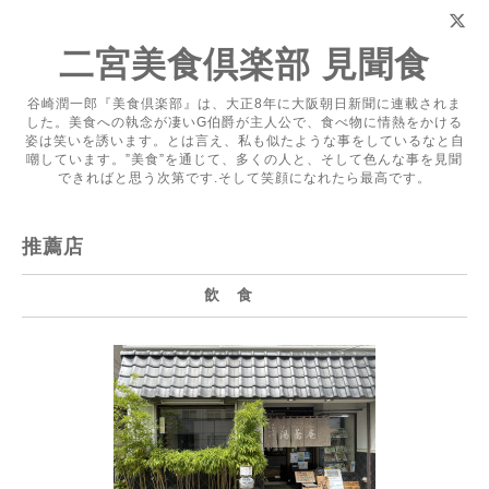
二宮美食倶楽部 見聞食
谷崎潤一郎『美食倶楽部』は、大正8年に大阪朝日新聞に連載されま
した。美食への執念が凄いG伯爵が主人公で、食べ物に情熱をかける
姿は笑いを誘います。とは言え、私も似たような事をしているなと自
嘲しています。”美食”を通じて、多くの人と、そして色んな事を見聞
できればと思う次第です.そして笑顔になれたら最高です。
推薦店
飲 食