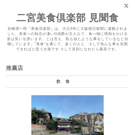
二宮美食倶楽部 見聞食
谷崎潤一郎『美食倶楽部』は、大正8年に大阪朝日新聞に連載されま
した。美食への執念が凄いG伯爵が主人公で、食べ物に情熱をかける
姿は笑いを誘います。とは言え、私も似たような事をしているなと自
嘲しています。”美食”を通じて、多くの人と、そして色んな事を見聞
できればと思う次第です.そして笑顔になれたら最高です。
推薦店
飲 食