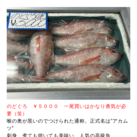
のどぐろ ￥５０００ 一尾買いはかなり勇気が必
要（笑）
喉の奥が黒いのでつけられた通称。正式名は”アカム
ツ”
刺身、煮ても焼いても美味い、人気の高級魚