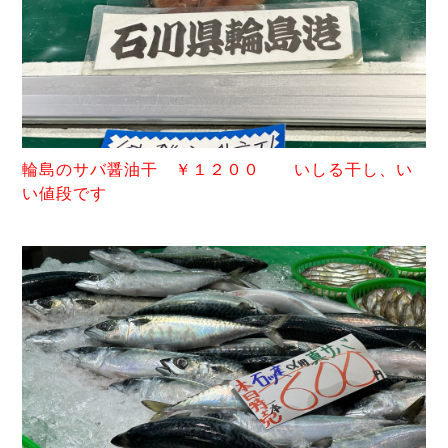
輪島
のサバ醤油干 ￥１２００ いしる干し、い
い値段です