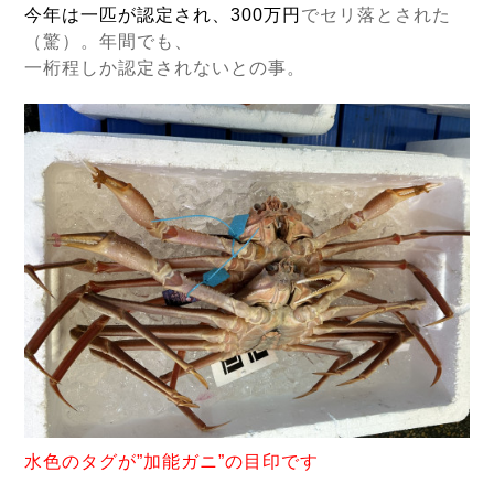
今年は一匹が認定され、300万円
で
セリ落とされた
（驚）。年間でも、
一桁程しか認定されないとの事。
水色のタグが”加能ガニ”の目印です