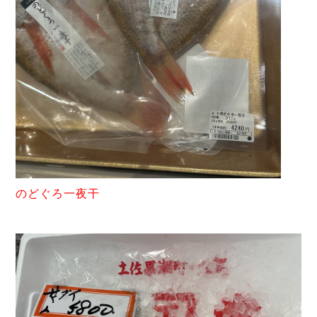
のど
ぐろ一夜干