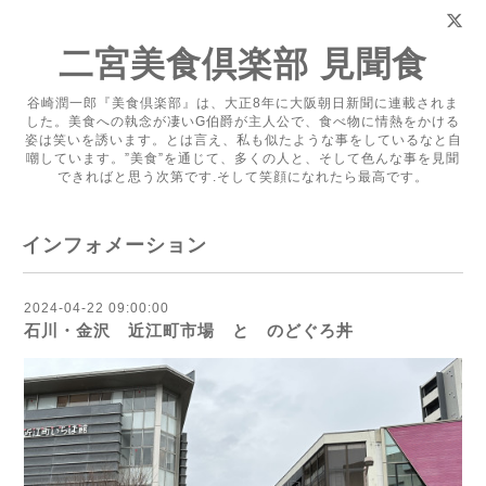
二宮美食倶楽部 見聞食
谷崎潤一郎『美食倶楽部』は、大正8年に大阪朝日新聞に連載されま
した。美食への執念が凄いG伯爵が主人公で、食べ物に情熱をかける
姿は笑いを誘います。とは言え、私も似たような事をしているなと自
嘲しています。”美食”を通じて、多くの人と、そして色んな事を見聞
できればと思う次第です.そして笑顔になれたら最高です。
インフォメーション
2024-04-22 09:00:00
石川・金沢 近江町市場 と のどぐろ丼