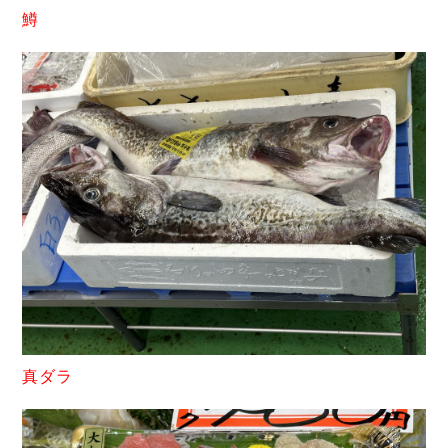
鱒
真ダラ