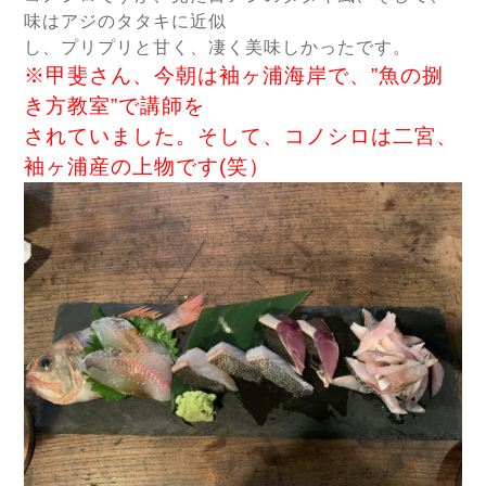
味はアジのタタキに近似
し、プリプリと甘く、凄く美味しかったです。
※甲斐さん、今朝は袖ヶ浦海岸で、”魚の捌
き方教室”で講師を
されていました。そして、コノシロは二宮、
袖ヶ浦産の上物です(笑）