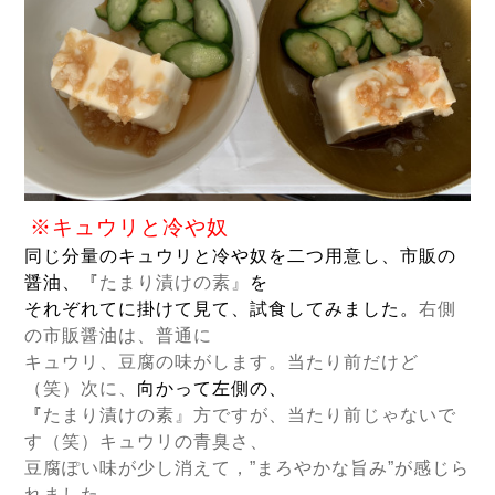
※キュウリと冷や奴
同じ分量のキュウリと冷や奴を二つ用意し、市販の
醤油、『
たまり漬けの素
』
を
それぞれてに掛けて見て、試食してみました。
右側
の市販醤油は、普通に
キュウリ、豆腐の味がします。当たり前だけど
（笑）次に、
向かって左側の、
『
たまり漬けの素
』方ですが、当たり前じゃないで
す（笑）キュウリの青臭さ、
豆腐ぽい味が少し消えて，”まろやかな旨み”が感じら
れました。