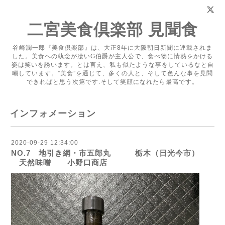
二宮美食倶楽部 見聞食
谷崎潤一郎『美食倶楽部』は、大正8年に大阪朝日新聞に連載されま
した。美食への執念が凄いG伯爵が主人公で、食べ物に情熱をかける
姿は笑いを誘います。とは言え、私も似たような事をしているなと自
嘲しています。”美食”を通じて、多くの人と、そして色んな事を見聞
できればと思う次第です.そして笑顔になれたら最高です。
インフォメーション
2020-09-29 12:34:00
NO.7 地引き網・市五郎丸 栃木（日光今市）
天然味噌 小野口商店