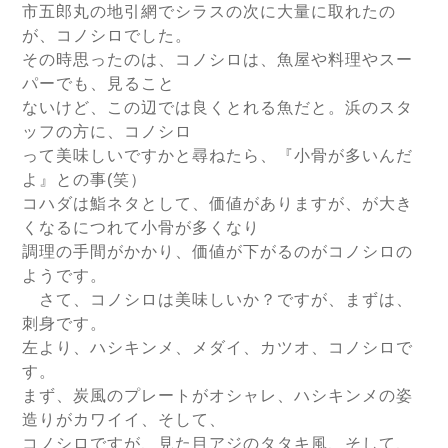
市五郎丸の地引網でシラスの次に大量に取れたの
が、コノシロでした。
その時思ったのは、コノシロは、魚屋や料理やスー
パーでも、見ること
ないけど、この辺では良くとれる魚だと。浜のスタ
ッフの方に、コノシロ
って美味しいですかと尋ねたら、『小骨が多いんだ
よ』との事(笑）
コハダは鮨ネタとして、価値がありますが、が大き
くなるにつれて小骨が多くなり
調理の手間がかかり、価値が下がるのがコノシロの
ようです。
さて、コノシロは美味しいか？ですが、まずは、
刺身です。
左より、ハシキンメ、メダイ、カツオ、コノシロで
す。
まず、炭風のプレートがオシャレ、ハシキンメの姿
造りがカワイイ、そして、
コノシロですが、見た目アジのタタキ風、そして、