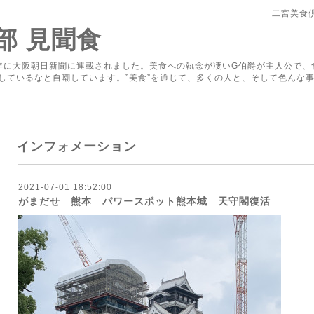
二宮美食
部 見聞食
年に大阪朝日新聞に連載されました。美食への執念が凄いG伯爵が主人公で、
しているなと自嘲しています。”美食”を通じて、多くの人と、そして色んな事
インフォメーション
2021-07-01 18:52:00
がまだせ 熊本 パワースポット熊本城 天守閣復活