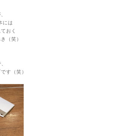
。
が、
本には
見ておく
べき（笑）
で、
ギです（笑）