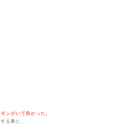
まモンがいて良かった。
省する事に。