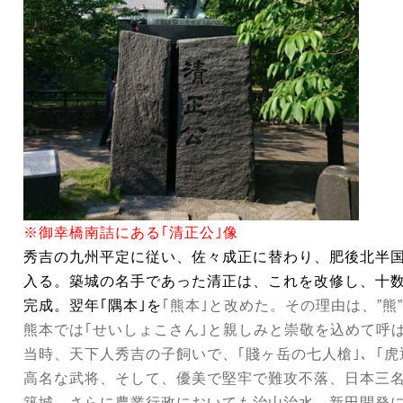
※御幸橋南詰にある｢清正公｣像
秀吉の九州平定に従い、佐々成正に替わり、肥後北半
入る。築城の名手であった清正は、これを改修し、十数年
完成。翌年｢隅本｣を
｢熊本｣と改めた。その理由は、”熊
熊本では｢せいしょこさん｣と親しみと崇敬を込めて呼
当時、天下人秀吉の子飼いで、｢賤ヶ岳の七人槍｣、｢虎
高名な武将、そして、優美で堅牢で難攻不落、日本三
築城。さらに農業行政においても治山治水、新田開発