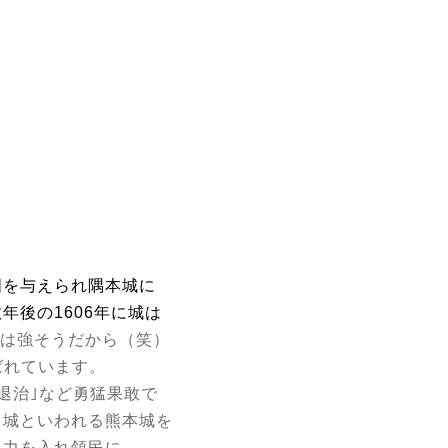
国を与えられ隅本城に
後の1606年に城は
”は強そうだから（笑）
ばれています。
退治｣など勇猛果敢で
名城といわれる熊本城を
に力を入れ領民に