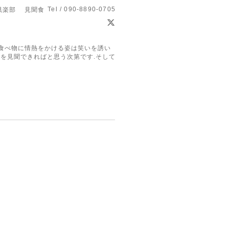
Tel / 090-8890-0705
倶楽部 見聞食
食べ物に情熱をかける姿は笑いを誘い
を見聞できればと思う次第です.そして