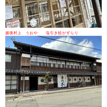
越後
村上 うおや 塩引き鮭がずらり