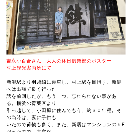
吉永
小百合さん 大人の休日俱楽部のポスター
村上観光案内所にて
新潟駅より羽越線に乗車し、村上駅を目指す。新潟
へは出張で良く行った
話を前回したが、もう一つ、忘れられない事があ
る。横浜の青葉区より
引っ越して、小田原に住んでもう、約３０年程。そ
の当時は、妻に子供も
いたので荷物も多く、また、新居はマンションの５F
だったので、大変な