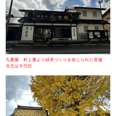
九重園 村上藩より緑茶づくりを命じられた茶舗
当主は９代目