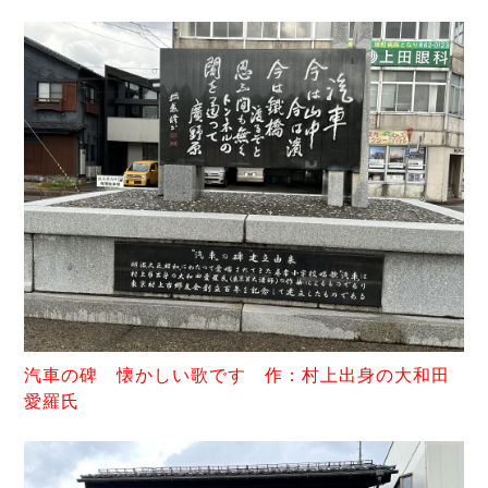
汽車の碑 懐かしい歌です 作：村上出身の大和田
愛羅氏