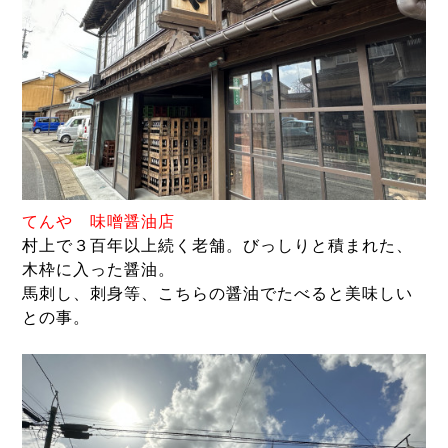
て
んや 味噌醤油店
村上で３百年以上続く老舗。びっしりと積まれた、
木枠に入った醤油。
馬刺し、刺身等、こちらの醤油でたべると美味しい
との事。