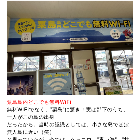
粟島
島内どこでも無料WiFi
無料WiFiでなく、”粟島”に驚き！実は部下のうち、
一人がこの島の出身
だったから。当時の認識としては、小さな島でほぼ
無人島に近い（笑）
と思っていたが、今では、ケッコウ、”青い海”、”壮