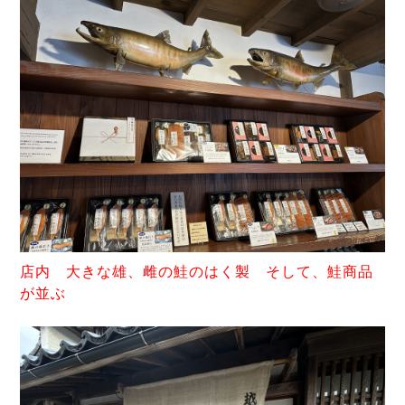
店内 大きな雄、雌の鮭のはく製 そして、鮭商品
が並ぶ