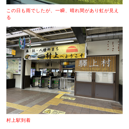
こ
の日も雨でしたが、一瞬、晴れ間があり虹が見え
る
村上駅到着