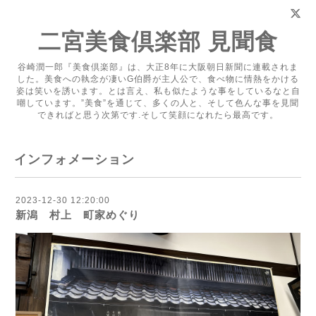
二宮美食倶楽部 見聞食
谷崎潤一郎『美食倶楽部』は、大正8年に大阪朝日新聞に連載されま
した。美食への執念が凄いG伯爵が主人公で、食べ物に情熱をかける
姿は笑いを誘います。とは言え、私も似たような事をしているなと自
嘲しています。”美食”を通じて、多くの人と、そして色んな事を見聞
できればと思う次第です.そして笑顔になれたら最高です。
インフォメーション
2023-12-30 12:20:00
新潟 村上 町家めぐり