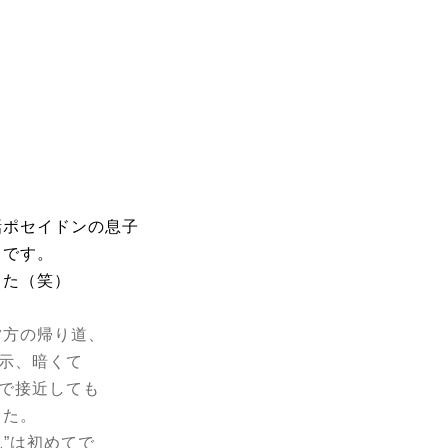
話ポセイドンの息子
うです。
った（笑）
夕方の帰り道、
表示、暗くて
中で接近しても
きた。
見”は初めてで