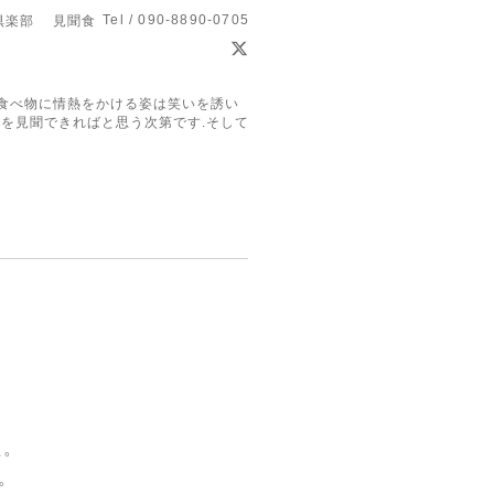
Tel / 090-8890-0705
倶楽部 見聞食
食べ物に情熱をかける姿は笑いを誘い
を見聞できればと思う次第です.そして
た。
。