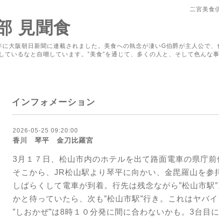
二宮美食
部 見聞食
年に大阪朝日新聞に連載されました。美食への執念が凄いG伯爵が主人公で、
しているなと自嘲しています。”美食”を通じて、多くの人と、そして色んな事
インフォメーション
2026-05-25 09:20:00
香川 琴平 金刀比羅宮
3月１７日、松山市内のホテルを出て路面電車の県庁前
そこから、JR松山駅より琴平に向かい、金毘羅山を参
しばらくして電車が到着。行先は残念ながら”松山市駅
かと待っていたら、次も”松山市駅”行き。これはヤバ
”しおかぜ”は8時１０分発に間に合わないかも。3台目