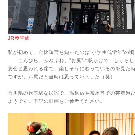
JR琴平駅
私が初めて、金比羅宮を知ったのは”小学生低学年”の頃
こんぴら、ふねふね、”お尻”に帆かけて しゅらし
宴会と思われる席で、楽しそうに歌っているのを見た時
ですが、お尻だと当時は思っていました（笑）
香川県の代表駅な民謡で、温泉宿や茶屋等での芸者遊
ようです。下記の動画をご参考ください。