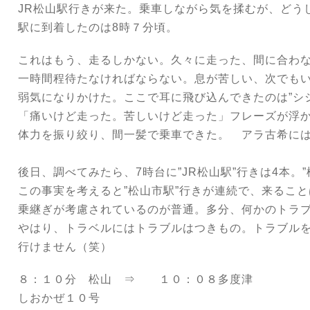
JR松山駅行きが来た。乗車しながら気を揉むが、どう
駅に到着したのは8時７分頃。
こ
れはもう、走るしかない。久々に走った、間に合わ
一時間程待たなければならない。息が苦しい、次でも
弱気になりかけた。ここで耳に飛び込んできたのは”シ
「痛いけど走った。苦しいけど走った」フレーズが浮
体力を振り絞り、
間一髪で乗車できた。 アラ古希に
後日、調べてみたら、7時台に”JR松山駅”行きは4本。”
この事実を考えると
”松山市駅”行きが連続で、来ること
乗継ぎが考慮されているのが普通。多分、何かのトラ
やはり、トラベルにはトラブルはつきもの。トラブル
行けません（笑）
８：１０分 松山 ⇒ １０：０８多度津
しおかぜ１０