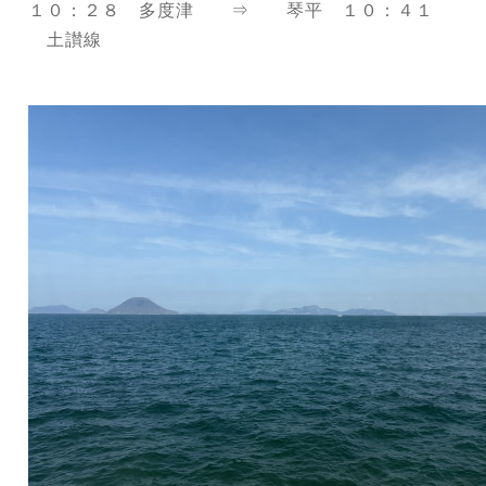
１０：２８ 多度津 ⇒ 琴平 １０：４１
土讃線