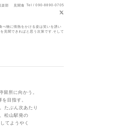
Tel / 090-8890-0705
倶楽部 見聞食
食べ物に情熱をかける姿は笑いを誘い
を見聞できればと思う次第です.そして
停留所に向かう。
拝を目指す。
”。たぶん次あたり
イ、松山駅発の
にしてようやく