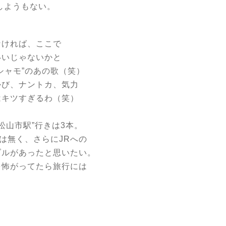
しようもない。
なければ、ここで
いいじゃないかと
シャモ”のあの歌（笑）
かび、ナントカ、気力
はキツすぎるわ（笑）
松山市駅”行きは3本。
は無く、さらにJRへの
ブルがあったと思いたい。
を怖がってたら旅行には
号