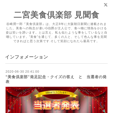
二宮美食倶楽部 見聞食
谷崎潤一郎『美食倶楽部』は、大正8年に大阪朝日新聞に連載されま
した。美食への執念が凄いG伯爵が主人公で、食べ物に情熱をかける
姿は笑いを誘います。とは言え、私も似たような事をしているなと自
嘲しています。”美食”を通じて、多くの人と、そして色んな事を見聞
できればと思う次第です.そして笑顔になれたら最高です。
インフォメーション
2020-06-30 20:41:00
"美食倶楽部”発足記念・クイズの答え と 当選者の発
表