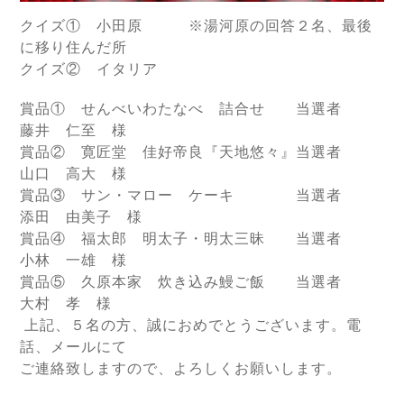
クイズ① 小田原 ※湯河原の回答２名、最後
に移り住んだ所
クイズ② イタリア
賞品① せんべいわたなべ 詰合せ 当選者
藤井 仁至 様
賞品② 寛匠堂 佳好帝良『天地悠々』当選者
山口 高大 様
賞品③ サン・マロー ケーキ 当選者
添田 由美子 様
賞品④ 福太郎 明太子・明太三昧 当選者
小林 一雄 様
賞品⑤ 久原本家 炊き込み鰻ご飯 当選者
大村 孝 様
上記、５名の方、誠におめでとうございます。電
話、メールにて
ご連絡致しますので、よろしくお願いします。