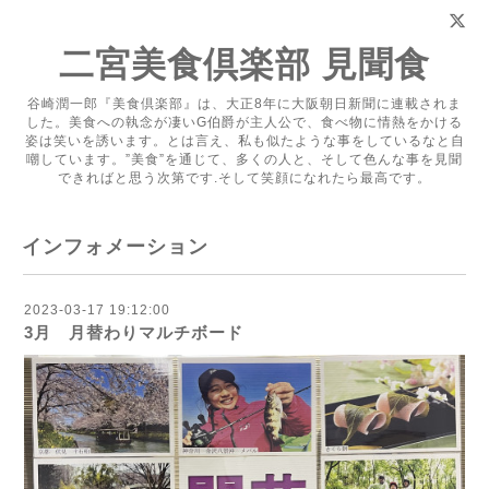
二宮美食倶楽部 見聞食
谷崎潤一郎『美食倶楽部』は、大正8年に大阪朝日新聞に連載されま
した。美食への執念が凄いG伯爵が主人公で、食べ物に情熱をかける
姿は笑いを誘います。とは言え、私も似たような事をしているなと自
嘲しています。”美食”を通じて、多くの人と、そして色んな事を見聞
できればと思う次第です.そして笑顔になれたら最高です。
インフォメーション
2023-03-17 19:12:00
3月 月替わりマルチボード