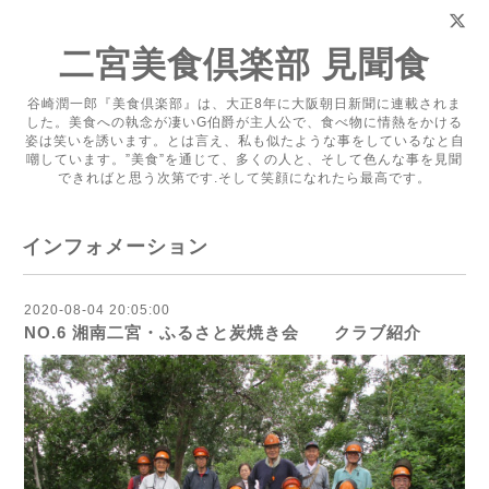
二宮美食倶楽部 見聞食
谷崎潤一郎『美食倶楽部』は、大正8年に大阪朝日新聞に連載されま
した。美食への執念が凄いG伯爵が主人公で、食べ物に情熱をかける
姿は笑いを誘います。とは言え、私も似たような事をしているなと自
嘲しています。”美食”を通じて、多くの人と、そして色んな事を見聞
できればと思う次第です.そして笑顔になれたら最高です。
インフォメーション
2020-08-04 20:05:00
NO.6 湘南二宮・ふるさと炭焼き会 クラブ紹介