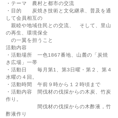
・テーマ 農村と都市の交流
・目的 炭焼き技術と文化継承、普及を通
して会員相互の
親睦や地域住民との交流、 そして、里山
の再生、環境保全
の一翼を担うこと
活動内容
・活動場所 一色1867番地、山麓の「炭焼
き広場」一帯
・活動日 毎月第1、第3日曜・第２、第４
水曜の４回。
・活動時間 午前９時から１２時頃まで
・活動内容 間伐材の伐採からの木炭、竹炭
作り。
間伐材の伐採からの
木酢液，竹
酢液作り