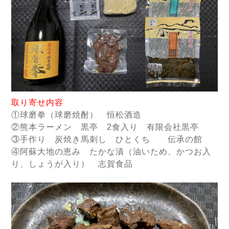
取り寄せ内容
①球磨拳（球磨焼酎） 恒松酒造
②熊本ラーメン 黒亭 2食入り 有限会社黒亭
③手作り 炭焼き馬刺し ひとくち 伝承の館
④阿蘇大地の恵み たかな漬（油いため、かつお入
り、しょうが入り） 志賀食品