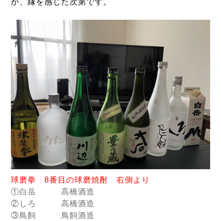
が、縁を感じた次第です。
球磨拳 8番目の球磨焼酎 右側より
①白岳 高橋酒造
②しろ
高橋酒造
③鳥飼 鳥飼酒造