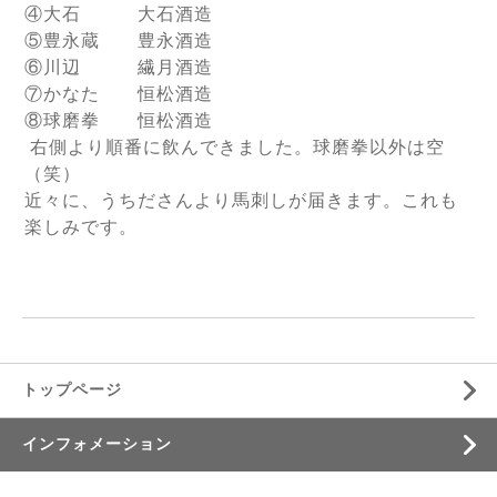
④大石 大石酒造
⑤豊永蔵
豊永
酒造
⑥川辺 繊月
酒造
⑦かなた 恒松酒造
⑧球磨拳
恒松酒造
右側より順番に飲んできました。球磨拳以外は空
（笑）
近々に、うちださんより馬刺しが届きます。これも
楽しみです。
トップページ
インフォメーション