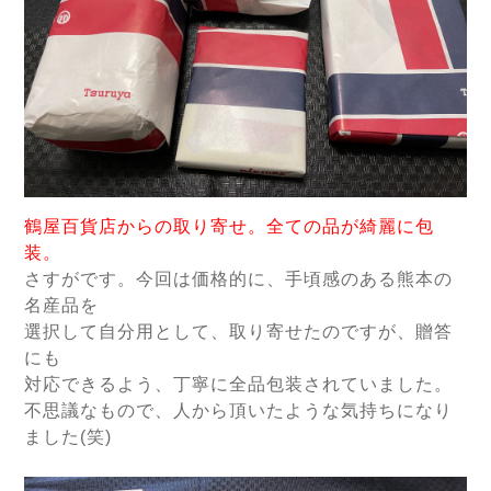
鶴屋百貨店からの取り寄せ。全ての品が綺麗に包
装。
さすがです。今回は価格的に、手頃感のある熊本の
名産品を
選択して自分用として、取り寄せたのですが、贈答
にも
対応できるよう、丁寧に全品包装されていました。
不思議なもので、人から頂いたような気持ちになり
ました(
笑)