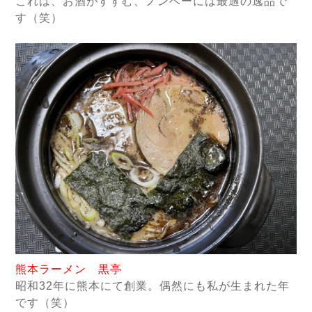
これは、お酒がすすむ、ノンベーには最適の逸品で
す（笑）
熊本ラーメン 黒亭
昭和32年に熊本にて創業。偶然にも私が生まれた年
です（笑）