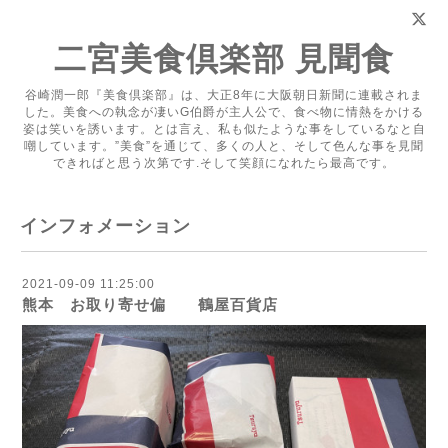
二宮美食倶楽部 見聞食
谷崎潤一郎『美食倶楽部』は、大正8年に大阪朝日新聞に連載されま
した。美食への執念が凄いG伯爵が主人公で、食べ物に情熱をかける
姿は笑いを誘います。とは言え、私も似たような事をしているなと自
嘲しています。”美食”を通じて、多くの人と、そして色んな事を見聞
できればと思う次第です.そして笑顔になれたら最高です。
インフォメーション
2021-09-09 11:25:00
熊本 お取り寄せ偏 鶴屋百貨店