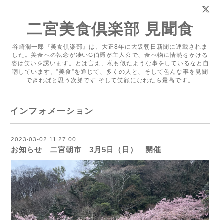
二宮美食倶楽部 見聞食
谷崎潤一郎『美食倶楽部』は、大正8年に大阪朝日新聞に連載されま
した。美食への執念が凄いG伯爵が主人公で、食べ物に情熱をかける
姿は笑いを誘います。とは言え、私も似たような事をしているなと自
嘲しています。”美食”を通じて、多くの人と、そして色んな事を見聞
できればと思う次第です.そして笑顔になれたら最高です。
インフォメーション
2023-03-02 11:27:00
お知らせ 二宮朝市 3月5日（日） 開催