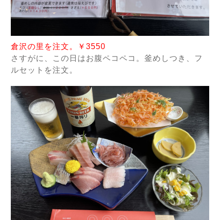
倉沢の里を注文。￥3550
さ
すがに、この日はお腹ペコペコ。釜めしつき、フ
ルセットを注文。