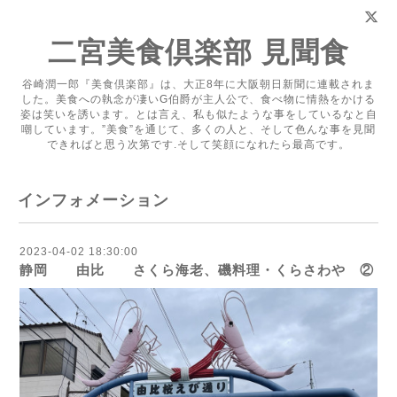
二宮美食倶楽部 見聞食
谷崎潤一郎『美食倶楽部』は、大正8年に大阪朝日新聞に連載されま
した。美食への執念が凄いG伯爵が主人公で、食べ物に情熱をかける
姿は笑いを誘います。とは言え、私も似たような事をしているなと自
嘲しています。”美食”を通じて、多くの人と、そして色んな事を見聞
できればと思う次第です.そして笑顔になれたら最高です。
インフォメーション
2023-04-02 18:30:00
静岡 由比 さくら海老、磯料理・くらさわや ②