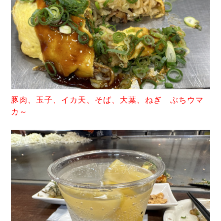
豚肉
、玉子、イカ天、そば、大葉、ねぎ ぶちウマ
カ～