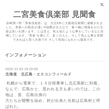
二宮美食倶楽部 見聞食
谷崎潤一郎『美食倶楽部』は、大正8年に大阪朝日新聞に連載されま
した。美食への執念が凄いG伯爵が主人公で、食べ物に情熱をかける
姿は笑いを誘います。とは言え、私も似たような事をしているなと自
嘲しています。”美食”を通じて、多くの人と、そして色んな事を見聞
できればと思う次第です.そして笑顔になれたら最高です。
インフォメーション
2025-12-03 18:20:00
北海道 北広島・エスコンフィールド
札幌から電車で、１５分程乗車し北広島駅に到着。
なんで、広島かと、思われる方も多いのでは。この
地は、昔、広島出身の
方たちが開墾を始め、村が出来た当初は広島村と呼
ばれた。