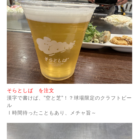
そらとしば を注文
漢字で書けば、”空と芝”！？球場限定のクラフトビー
ル
Ⅰ時間待ったこともあり、メチャ旨～