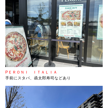
P
ＥＲＯＮＩ ＩＴＡＬＩＡ
手前にスタバ、函太郎寿司などあり