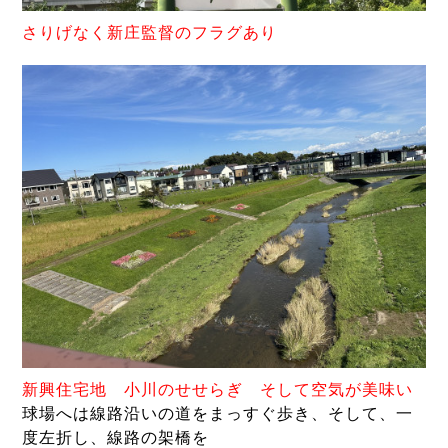
さ
りげなく新庄監督のフラグあり
新興
住宅地 小川のせせらぎ そして空気が美味い
球場へは線路沿いの道をまっすぐ歩き、そして、一
度左折し、線路の架橋を