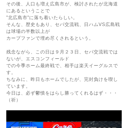
その後、人口も増え広島市が、検討されたが北海道
にあるということで
”北広島市”に落ち着いたらしい。
そんな、歴史もあり、セパ交流戦、日ハムVS広島戦
は球場の半数以上が
カープファンで埋め尽くされるという。
残念ながら、この日は９月２３日、セパ交流戦では
ないが、エスコンフィールド
での今季ホーム最終戦で、相手は楽天イーグルスで
す。
ちなみに、昨日もホームでしたが、完封負けを喫し
ています。
今日は、必ず鬱憤をはらし勝ってくれるはず・・・
（祈）